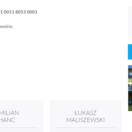
01 0011 8053 0001
owskie:
MILIAN
ŁUKASZ
HANC
MALISZEWSKI