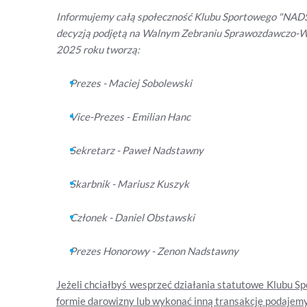
Informujemy całą społeczność Klubu Sportowego "NADST
decyzją podjętą na Walnym Zebraniu Sprawozdawczo-Wy
2025 roku tworzą:
Prezes - Maciej Sobolewski
Vice-Prezes - Emilian Hanc
Sekretarz - Paweł Nadstawny
Skarbnik - Mariusz Kuszyk
Członek - Daniel Obstawski
Prezes Honorowy - Zenon Nadstawny
Jeżeli chciałbyś wesprzeć działania statutowe Klubu
formie darowizny lub wykonać inną transakcję podajemy